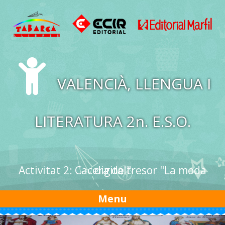
Skip to content
VALENCIÀ, LLENGUA I
LITERATURA 2n. E.S.O.
Activitat 2: Cacera de tresor "La moda digital"
Menu